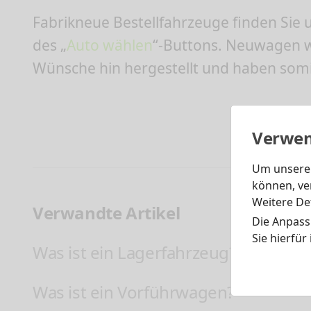
Fabrikneue Bestellfahrzeuge finden Sie
des „
Auto wählen
“-Buttons. Neuwagen we
Wünsche hin hergestellt und haben somit
Verwen
Um unsere 
können, ve
Weitere Det
Verwandte Artikel
Die Anpass
Sie hierfür
Was ist ein Lagerfahrzeug?
Was ist ein Vorführwagen?