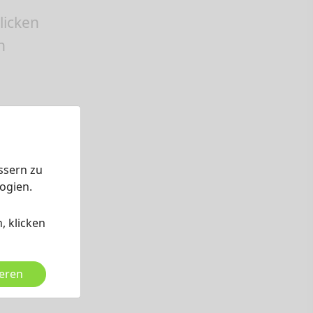
klicken
n
ssern zu
ogien.
, klicken
ieren