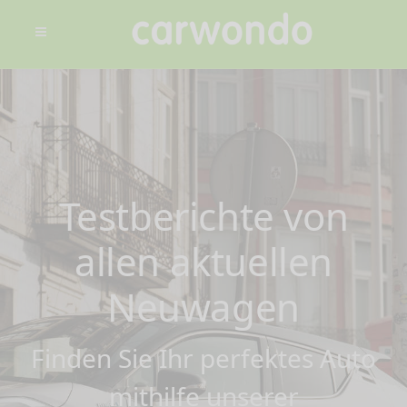
Testberichte von
allen aktuellen
Neuwagen
Finden Sie Ihr perfektes Auto
mithilfe unserer