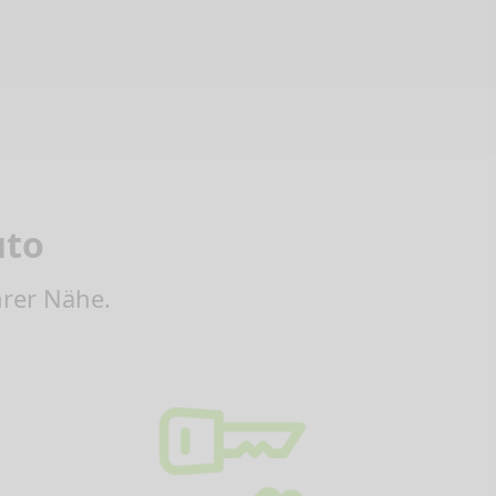
uto
hrer Nähe.