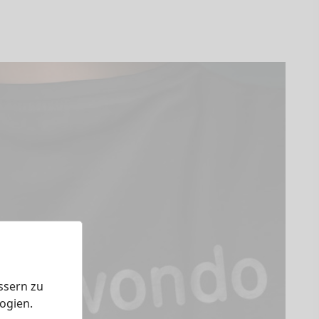
ssern zu
ogien.