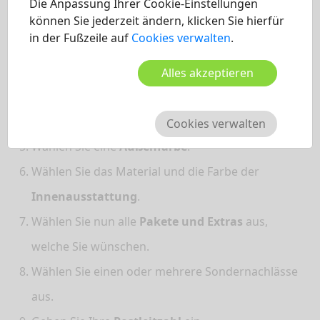
Die Anpassung Ihrer Cookie-Einstellungen
können Sie jederzeit ändern, klicken Sie hierfür
in der Fußzeile auf
Cookies verwalten
.
Starten Sie den
Konfigurator
auf der Modellseite.
Wählen Sie eine
Marke
und ein
Modell
aus.
Alles akzeptieren
Wählen Sie eine
Ausstattungslinie
.
Wählen Sie einen
Motor
.
Cookies verwalten
Wählen Sie eine
Außenfarbe
.
Wählen Sie das Material und die Farbe der
Innenausstattung
.
Wählen Sie nun alle
Pakete und Extras
aus,
welche Sie wünschen.
Wählen Sie einen oder mehrere Sondernachlässe
aus.