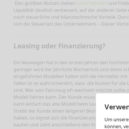
Den größten Nutzen ziehen
Unternehmen
und Freib
Liquidität deutlich verbessert, auf der anderen Seit
noch steuerliche und bilanztechnische Vorteile. Durc
sich die Steuerlast des Unternehmens – Dieser Vorteil
Leasing oder Finanzierung?
Ein Neuwagen hat in den ersten Jahren den höchsten
geringer wird der jährliche Wertverlust und desto s
eingeführten Modellen halten sich die Hersteller mi
Fällen ist es wahrscheinlich, dass
die Kosten für die 
sind. Wer sein Fahrzeug oft wechseln möchte sollte zu
Modell fahren kann. Der Kunde muss sich nicht um 
kann einfach das alte Modell beim Leasinggeber ab
Verwen
Strebt der Kunde einen längeren Besitz des Fahrzeu
haben, so eignet sich die Finanzierungsmöglichkeit. 
Um unsere 
kaufen und zahlt anschließend den Kredit über eine
können, ve