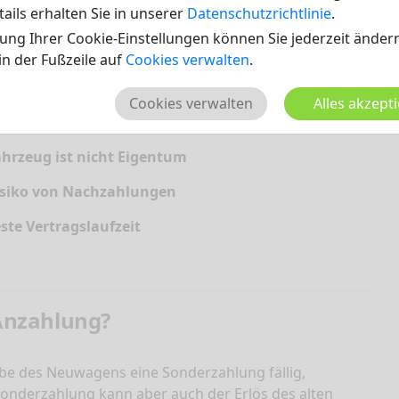
 sind diese nicht allzu hoch.
ails erhalten Sie in unserer
Datenschutzrichtlinie
.
ung Ihrer Cookie-Einstellungen können Sie jederzeit ändern
 in der Fußzeile auf
Cookies verwalten
.
hteile
Cookies verwalten
Alles akzept
hrzeug ist nicht Eigentum
isiko von Nachzahlungen
ste Vertragslaufzeit
Anzahlung?
e des Neuwagens eine Sonderzahlung fällig,
 Sonderzahlung kann aber auch der Erlös des alten