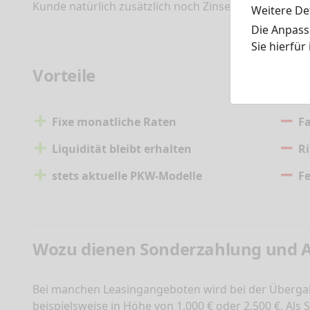
Kunde natürlich zusätzlich noch Zinsen zahlen, jedoch
Weitere Det
Die Anpass
Sie hierfür
Vorteile
Nac
Fixe monatliche Raten
Fa
Liquidität bleibt erhalten
R
stets aktuelle PKW-Modelle
Fe
Wozu dienen Sonderzahlung und 
Bei manchen Leasingangeboten wird bei der Übergab
beispielsweise in Höhe von 1.000 € oder 2.500 €. Als