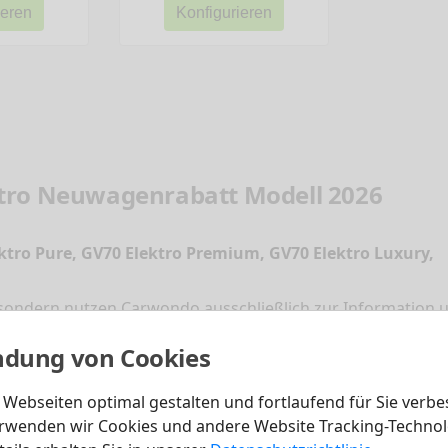
ieren
Konfigurieren
ktro Neuwagenrabatt Modell 2026
ktro Pure, GV70 Elektro Premium, GV70 Elektro Luxury,
 sondern nutzen Carwondo ausschließlich zur Information u
utzen Sie unseren GV70 Elektro Konfigurator und konfigur
dung von Cookies
e schnell und günstig zum Neuwagen kommen. Sparen auch 
Webseiten optimal gestalten und fortlaufend für Sie verbe
rwenden wir Cookies und andere Website Tracking-Technol