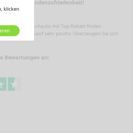
f eine hohe Kundenzufriedenheit!
, klicken
ondo ihr Wunschauto mit Top-Rabatt finden
ieren
en Neuwagenkauf sehr positiv. Überzeugen Sie sich
re Bewertungen an:
che Neuwagen, keine
U-Reimporte