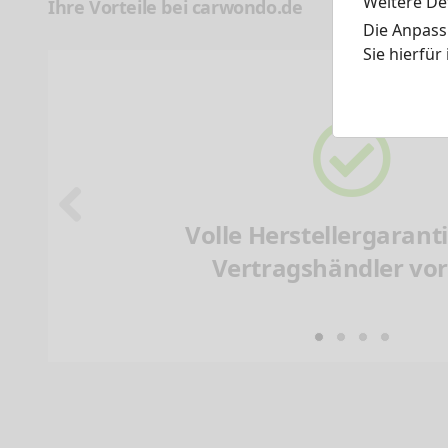
Weitere Det
Ihre Vorteile bei carwondo.de
Die Anpass
Sie hierfür
Volle Herstellergarant
Vertragshändler vor