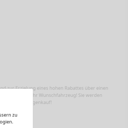
nd zur Erzielung eines hohen Rabattes über einen
ieren Sie sich Ihr Wunschfahrzeug! Sie werden
Sie beim Neuwagenkauf!
ssern zu
ogien.