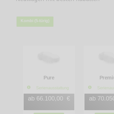
Kombi (5-türig)
Pure
Prem
Serienausstattung
Serienau
ab 66.100,00 €
ab 70.05