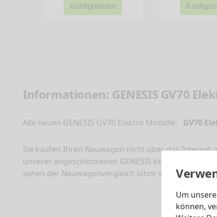
Konfigurieren
Konfigur
Informationen: GENESIS GV70 Ele
Alle neuen GENESIS GV70 Elektro Modelle:
GV70 Ele
Sie kaufen Ihren Neuwagen nicht über das Internet,
unserer angeschlossenen GENESIS Vertragshändler. N
Verwen
sehen der Neuwagenvergleich lohnt sich, damit Si
Um unsere 
können, ve