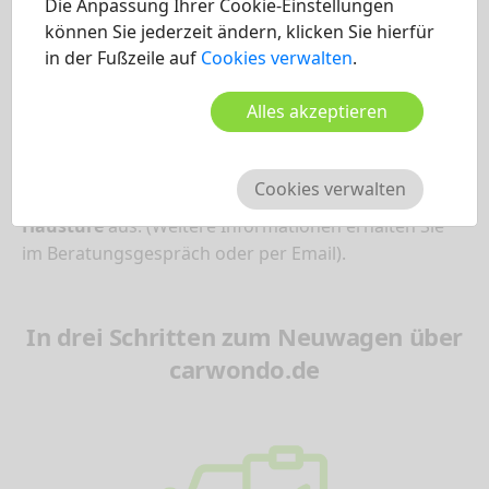
einem deutschen GENESIS Händler bestellen können.
Die Anpassung Ihrer Cookie-Einstellungen
können Sie jederzeit ändern, klicken Sie hierfür
in der Fußzeile auf
Cookies verwalten
.
Selbstverständlich werden Sie vorher noch
alle
Fragen klären
können und auf Wunsch ist auch
Alles akzeptieren
jederzeit eine
Probefahrt
mit dem GV80 möglich!
Wählen Sie nun noch zwischen einer
Fahrzeugabholung bei Ihrem Händler, einer
Cookies verwalten
Werksabholung oder einer
Lieferung bis an Ihre
Haustüre
aus. (Weitere Informationen erhalten Sie
im Beratungsgespräch oder per Email).
In drei Schritten zum Neuwagen über
carwondo.de