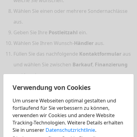
welche Sie wünschen.
Wählen Sie einen oder mehrere Sondernachlässe
aus.
Geben Sie Ihre
Postleitzahl
ein.
Wählen Sie Ihren Wunsch-
Händler
aus.
Füllen Sie das nachfolgende
Kontaktformular
aus
und wählen Sie zwischen
Barkauf
,
Finanzierung
und
Leasing
.
Verwendung von Cookies
Sobald Sie die Konfiguration abschlossen, Ihre Daten
eingeben und eine unverbindliche Angebotsanfrage
Um unsere Webseiten optimal gestalten und
abgesendet haben, wird sich ein persönlicher
fortlaufend für Sie verbessern zu können,
Ansprechpartner
zeitnah bei Ihnen per Telefon oder
verwenden wir Cookies und andere Website
Email melden
. Dieser unterbreitet Ihnen dann ein
Tracking-Technologien. Weitere Details erhalten
Sie in unserer
Datenschutzrichtlinie
.
Angebot für Ihren neuen GV80, den Sie dann bei