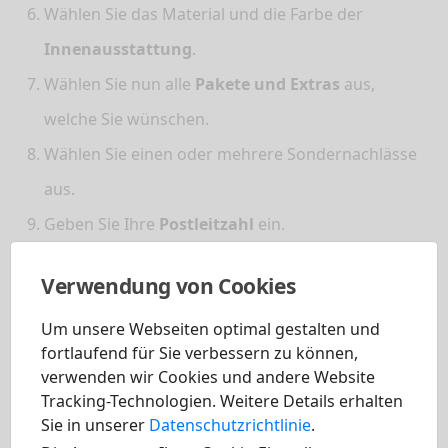
Wählen Sie das Material und die Farbe der
Innenausstattung
.
Wählen Sie nun alle
Pakete und Extras
aus,
welche Sie wünschen.
Wählen Sie einen oder mehrere Sondernachlässe
aus.
Geben Sie Ihre
Postleitzahl
ein.
Wählen Sie Ihren Wunsch-
Händler
aus.
Verwendung von Cookies
Füllen Sie das nachfolgende
Kontaktformular
aus
Um unsere Webseiten optimal gestalten und
und wählen Sie zwischen
Barkauf
,
Finanzierung
fortlaufend für Sie verbessern zu können,
und
Leasing
.
verwenden wir Cookies und andere Website
Tracking-Technologien. Weitere Details erhalten
Sobald Sie die Konfiguration abschlossen, Ihre Daten
Sie in unserer
Datenschutzrichtlinie
.
eingeben und eine unverbindliche Angebotsanfrage