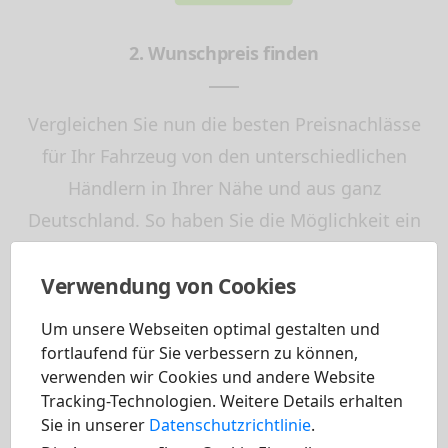
2. Wunschpreis finden
Vergleichen Sie nun die besten Preisnachlässe
für Ihr Fahrzeug von den unterschiedlichen
Händlern in Ihrer Nähe und aus ganz
Deutschland. So haben Sie die Möglichkeit ein
für Sie passendes Angebot für Ihren
Verwendung von Cookies
Neuwagen zu finden. Transparent und einfach
zum Bestpreis!
Um unsere Webseiten optimal gestalten und
fortlaufend für Sie verbessern zu können,
verwenden wir Cookies und andere Website
Tracking-Technologien. Weitere Details erhalten
Sie in unserer
Datenschutzrichtlinie
.