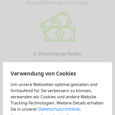
Wunschfahrzeug hinzufügen.
2. Wunschpreis finden
Vergleichen Sie nun die besten Preisnachlässe
Verwendung von Cookies
für Ihr Fahrzeug von den unterschiedlichen
Um unsere Webseiten optimal gestalten und
Händlern in Ihrer Nähe und aus ganz
fortlaufend für Sie verbessern zu können,
Deutschland. So haben Sie die Möglichkeit ein
verwenden wir Cookies und andere Website
Tracking-Technologien. Weitere Details erhalten
für Sie passendes Angebot für Ihren
Sie in unserer
Datenschutzrichtlinie
.
Neuwagen zu finden. Transparent und einfach