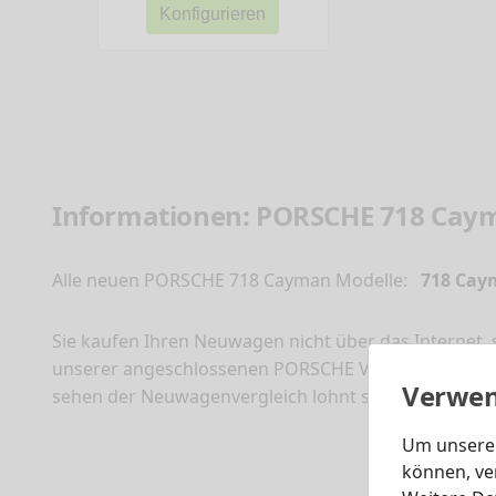
Konfigurieren
Informationen: PORSCHE 718 Cay
Alle neuen PORSCHE 718 Cayman Modelle:
718 Cay
Sie kaufen Ihren Neuwagen nicht über das Internet,
unserer angeschlossenen PORSCHE Vertragshändler. 
Verwen
sehen der Neuwagenvergleich lohnt sich, damit Si
Um unsere 
können, ve