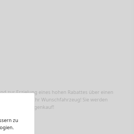
nd zur Erzielung eines hohen Rabattes über einen
ieren Sie sich Ihr Wunschfahrzeug! Sie werden
Sie beim Neuwagenkauf!
ssern zu
ogien.