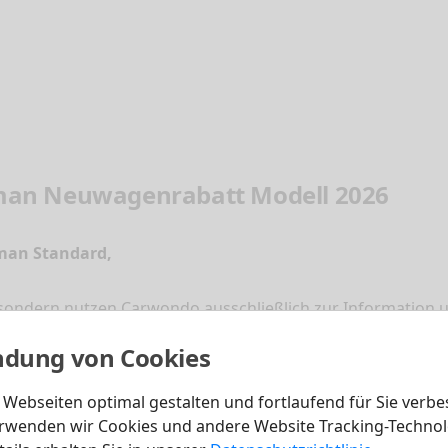
man Neuwagenrabatt Modell 2026
man Standard,
 sondern nutzen Carwondo ausschließlich zur Information u
Nutzen Sie unseren 718 Cayman Konfigurator und konfigur
dung von Cookies
e schnell und günstig zum Neuwagen kommen. Sparen auch 
Webseiten optimal gestalten und fortlaufend für Sie verbe
rwenden wir Cookies und andere Website Tracking-Technol