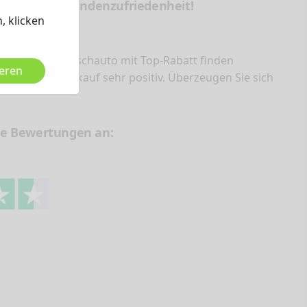
f eine hohe Kundenzufriedenheit!
, klicken
ondo ihr Wunschauto mit Top-Rabatt finden
ieren
en Neuwagenkauf sehr positiv. Überzeugen Sie sich
re Bewertungen an:
che Neuwagen, keine
U-Reimporte