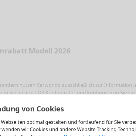
rabatt Modell 2026
 sondern nutzen Carwondo ausschließlich zur Information u
en Sie unseren Q3 Konfigurator und konfigurieren Sie sic
und günstig zum Neuwagen kommen. Sparen auch Sie beim 
dung von Cookies
Webseiten optimal gestalten und fortlaufend für Sie verbe
rwenden wir Cookies und andere Website Tracking-Technol
Wir sind stolz au