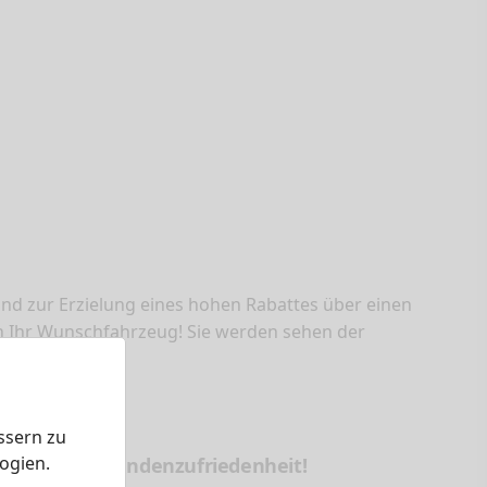
nd zur Erzielung eines hohen Rabattes über einen
h Ihr Wunschfahrzeug! Sie werden sehen der
Neuwagenkauf!
ssern zu
ogien.
f eine hohe Kundenzufriedenheit!