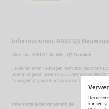
Informationen: AUDI Q3 Neuwagen
Alle neuen AUDI Q3 Modelle:
Q3 Standard,
Sie kaufen Ihren Neuwagen nicht über das Internet,
unserer angeschlossenen AUDI Vertragshändler. Nutz
Neuwagenvergleich lohnt sich, damit Sie schnell 
Verwen
Um unsere 
Ihre Vorteile bei carwondo.de
können, ve