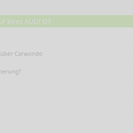
uf Ihres AUDI Q3
n über Carwondo
zierung?