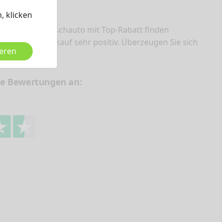
, klicken
ondo ihr Wunschauto mit Top-Rabatt finden
en Neuwagenkauf sehr positiv. Überzeugen Sie sich
ieren
re Bewertungen an:
che Neuwagen, keine
U-Reimporte