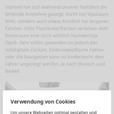
Störend hat sich während unserer Testfahrt die
fehlende Armlehne gezeigt. Nicht nur Stauraum
fehlt, sondern auch etwas Komfort bei längeren
Fahrten. Viele Plastikoberflächen verleihen dem
Innenraum eine nicht wirklich hochwertige
Optik. Sehr schön geworden ist jedoch das
volldigitale Cockpit. Elektrospezifische Fakten
oder die Navigation kann so kinderleicht dem
Fahrer angezeigt werden. Je nach Wunsch und
Bedarf.
Verwendung von Cookies
Um unsere Webseiten optimal gestalten und