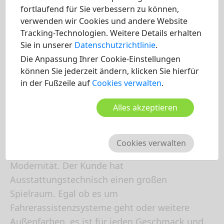
fortlaufend für Sie verbessern zu können,
verwenden wir Cookies und andere Website
Tracking-Technologien. Weitere Details erhalten
Sie in unserer
Datenschutzrichtlinie
.
Die Anpassung Ihrer Cookie-Einstellungen
können Sie jederzeit ändern, klicken Sie hierfür
in der Fußzeile auf
Cookies verwalten
.
Der Renault Zoe ist unserer Meinung nach ein
Alles akzeptieren
gelungenes kleines Elektroauto. Auch die
Neuerungen welche mit dem neuen Zoe kamen
sind gut und verleihen dem bereits sieben Jahre
Cookies verwalten
alten Kleinwagen wieder eine neue Frische und
Modernität. Der Kunde hat
Ausstattungstechnisch einen großen
Spielraum. Egal ob es um
Fahrerassistenzsysteme geht oder weitere
Außenfarben, es ist für jeden Geschmack und