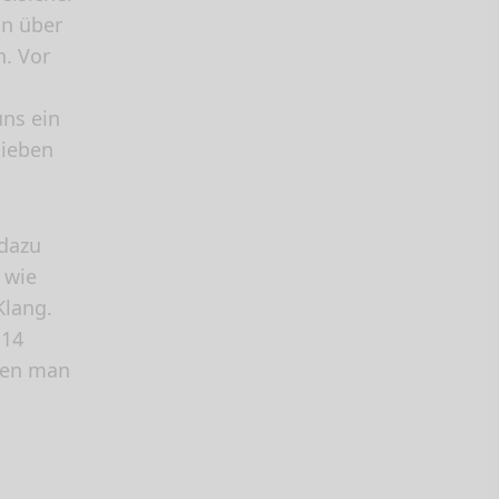
un über
. Vor
uns ein
ieben
 dazu
 wie
lang.
 14
chen man