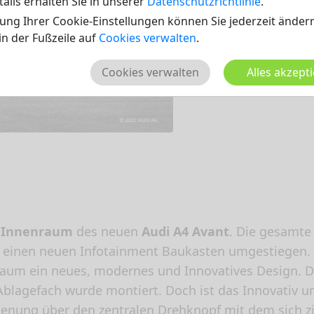
ails erhalten Sie in unserer
Datenschutzrichtlinie
.
ung Ihrer Cookie-Einstellungen können Sie jederzeit ändern
 in der Fußzeile auf
Cookies verwalten
.
Cookies verwalten
Alles akzept
m
Innenraum
des neuen
Audi A4 Avant
. Die gesamte
f einen neuen Infotainment Baukasten umgestiegen.
aum ein neues, modernes und Innovatives Design. D
blagefach wurde montiert. Doch ist das Innovativ u
dienung über den zentralen Drehknopf mit dem sich zi