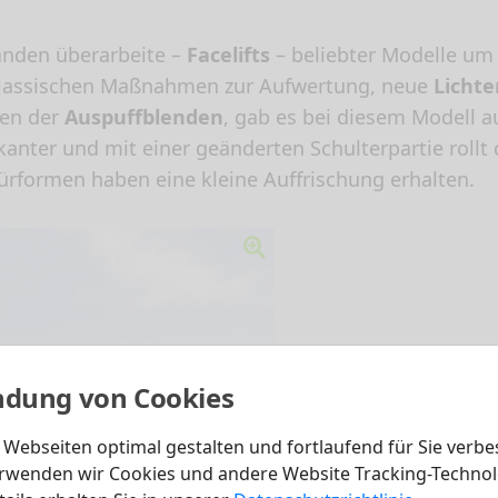
änden überarbeite –
Facelifts
– beliebter Modelle um
 klassischen Maßnahmen zur Aufwertung, neue
Lichte
gen der
Auspuffblenden
, gab es bei diesem Modell a
anter und mit einer geänderten Schulterpartie rollt 
ürformen haben eine kleine Auffrischung erhalten.
dung von Cookies
Webseiten optimal gestalten und fortlaufend für Sie verbe
rwenden wir Cookies und andere Website Tracking-Technol