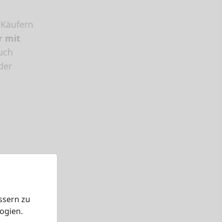
 Käufern
r mit
uch
der
ssern zu
ogien.