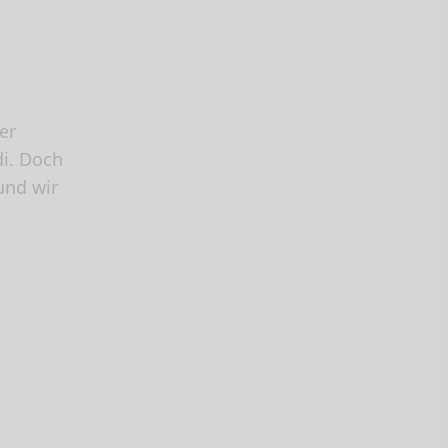
er
di. Doch
nd wir