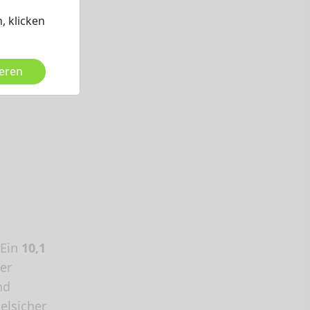
, klicken
ieren
 Ein
10,1
er
nd
elsicher