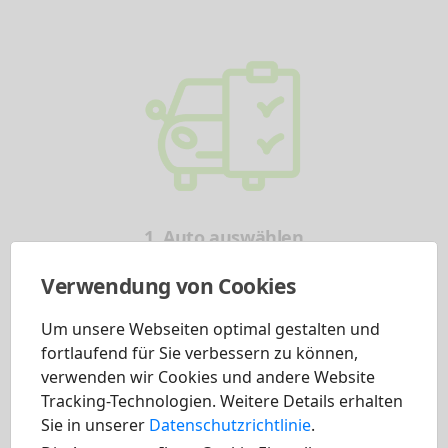
1. Auto auswählen
Verwendung von Cookies
Wählen Sie einfach und ohne großen Aufwand
Um unsere Webseiten optimal gestalten und
Ihr gewünschtes Fahrzeug aus.
fortlaufend für Sie verbessern zu können,
Anschließend sehen Sie alle verfügbaren
verwenden wir Cookies und andere Website
Tracking-Technologien. Weitere Details erhalten
Prämien und Rabatte. Diese können Sie
Sie in unserer
Datenschutzrichtlinie
.
persönlich auf Sie ausgerichtet, Ihrem