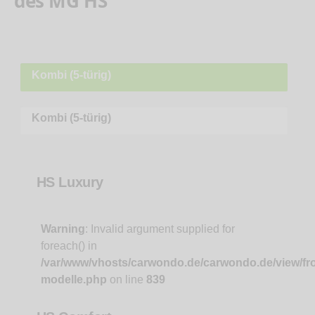
des MG HS
Kombi (5-türig)
Kombi (5-türig)
HS Luxury
Warning
: Invalid argument supplied for
foreach() in
/var/www/vhosts/carwondo.de/carwondo.de/view/fr
modelle.php
on line
839