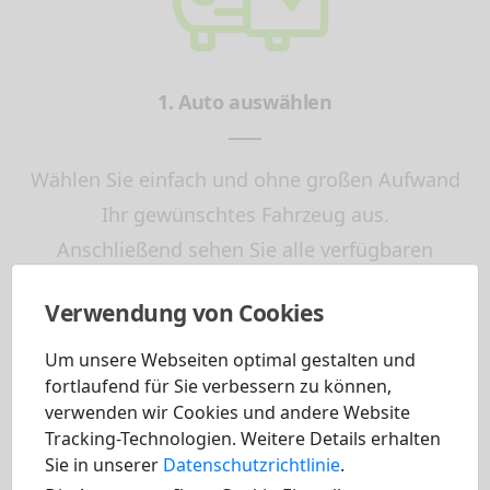
1. Auto auswählen
Wählen Sie einfach und ohne großen Aufwand
Ihr gewünschtes Fahrzeug aus.
Anschließend sehen Sie alle verfügbaren
Prämien und Rabatte. Diese können Sie
Verwendung von Cookies
persönlich auf Sie ausgerichtet, Ihrem
Wunschfahrzeug hinzufügen.
Um unsere Webseiten optimal gestalten und
fortlaufend für Sie verbessern zu können,
verwenden wir Cookies und andere Website
Tracking-Technologien. Weitere Details erhalten
Sie in unserer
Datenschutzrichtlinie
.