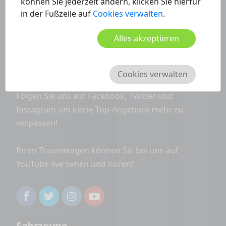
können Sie jederzeit ändern, klicken Sie hierfür
in der Fußzeile auf
Cookies verwalten
.
Alles akzeptieren
Haben Sie noch Fragen?
info@carwondo.de
Cookies verwalten
Folgen Sie uns auf Facebook, Twitter und
Instagram um keine Top-Angebote mehr zu
verpassen!
Ihren Traumwagen können Sie bei uns auf
YouTube live sehen und hören!
Fahrzeuge