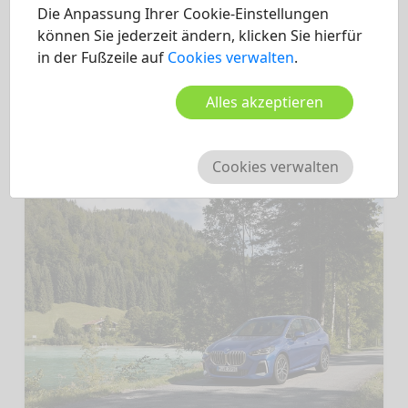
Die Anpassung Ihrer Cookie-Einstellungen
AUDI
können Sie jederzeit ändern, klicken Sie hierfür
in der Fußzeile auf
Cookies verwalten
.
15.11.2021
Das SUV Coupe aus Ingolstadt!
Alles akzeptieren
mehr
Cookies verwalten