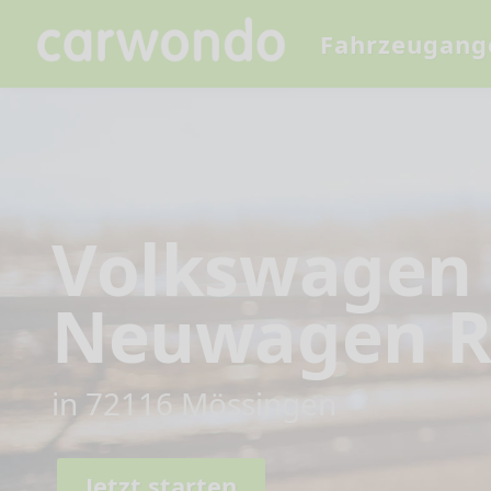
Fahrzeugang
Volkswagen 
Neuwagen R
in 72116 Mössingen
Jetzt starten