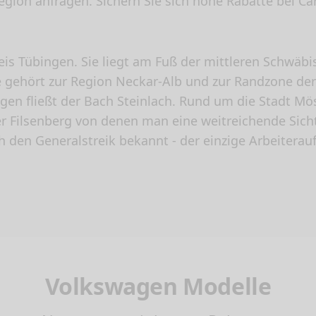
gion anfragen. Sichern Sie sich hohe Rabatte bei C
is Tübingen. Sie liegt am Fuß der mittleren Schwäbi
ie gehört zur Region Neckar-Alb und zur Randzone de
gen fließt der Bach Steinlach. Rund um die Stadt Mö
er Filsenberg von denen man eine weitreichende Sicht
 den Generalstreik bekannt - der einzige Arbeiterau
Volkswagen Modelle