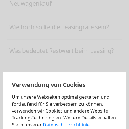
Neuwagenkauf
Wie hoch sollte die Leasingrate sein?
Was bedeutet Restwert beim Leasing?
Berechnung der Leasingrate
Verwendung von Cookies
Um unsere Webseiten optimal gestalten und
Höhe der Leasingrate: Die Faktoren
fortlaufend für Sie verbessern zu können,
verwenden wir Cookies und andere Website
Tracking-Technologien. Weitere Details erhalten
Ist ein Privatleasing sinnvoll?
Sie in unserer
Datenschutzrichtlinie
.