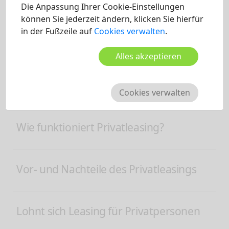
Die Anpassung Ihrer Cookie-Einstellungen
können Sie jederzeit ändern, klicken Sie hierfür
Privat leasen ohne Anzahlung?
in der Fußzeile auf
Cookies verwalten
.
Alles akzeptieren
Was muss man beim Privatleasing
beachten?
Cookies verwalten
Wie funktioniert Privatleasing?
Vor- und Nachteile des Privatleasings
Lohnt sich Leasing für Privatpersonen