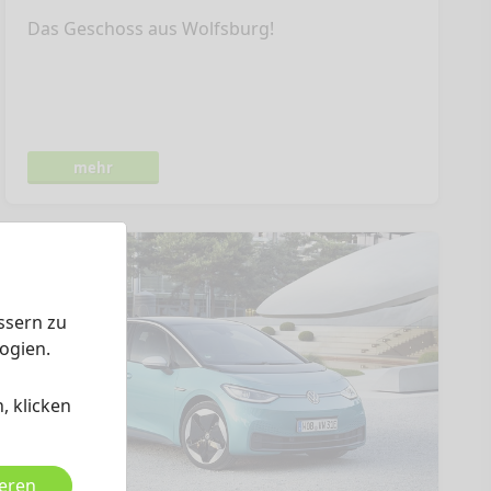
Das Geschoss aus Wolfsburg!
mehr
ssern zu
ogien.
, klicken
ieren