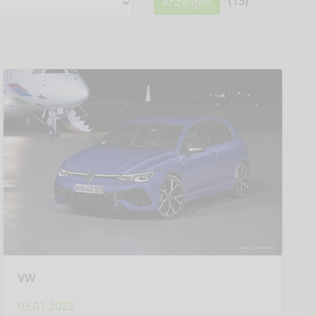
(
13
)
Anzeigen
VW
03.01.2022