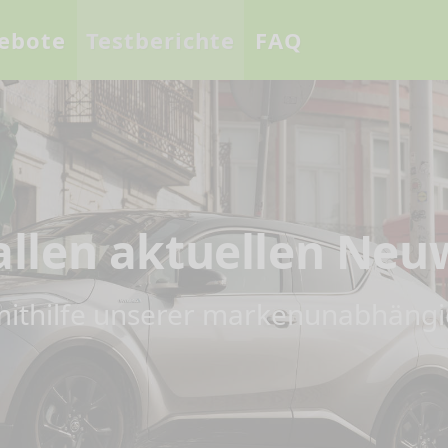
ebote
Testberichte
FAQ
 allen aktuellen Ne
 mithilfe unserer markenunabhängi