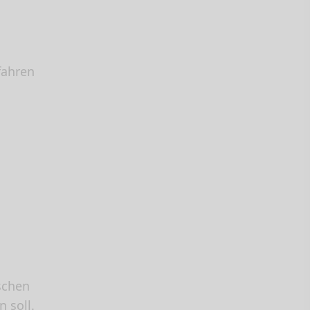
fahren
schen
 soll.