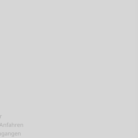
r
 Anfahren
umgangen