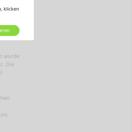
, klicken
ieren
t wurde
t. Die
d
chen
luss