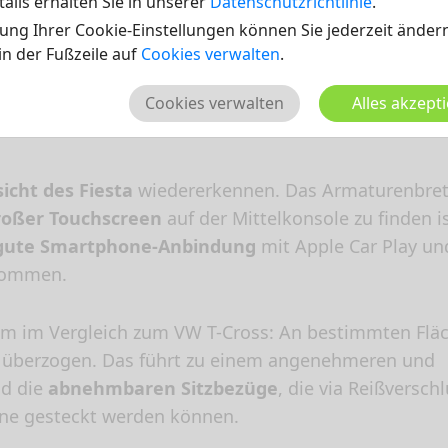
ails erhalten Sie in unserer
Datenschutzrichtlinie
.
ung Ihrer Cookie-Einstellungen können Sie jederzeit ändern
 in der Fußzeile auf
Cookies verwalten
.
Cookies verwalten
Alles akzept
nnenraum
icht des Fiesta
wiedererkennen. Das Armaturenbret
roßer Touchscreen
auf der Mittelkonsole zu finden is
gute Smartphone-Anbindung
mit Apple Car Play un
rnommen.
um im Vergleich zum VW T-Cross: An bestimmten Flä
überzogen. Das führt zu einem angenehmeren und
nd die
abnehmbaren Sitzbezüge
, die via Reißversch
ine gesteckt werden können.