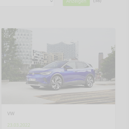
(
58
)
Anzeigen
VW
23.03.2022