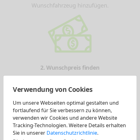
Wunschfahrzeug hinzufügen.
2. Wunschpreis finden
Verwendung von Cookies
Vergleichen Sie nun die besten Preisnachlässe
für Ihr Fahrzeug von den unterschiedlichen
Um unsere Webseiten optimal gestalten und
Händlern in Ihrer Nähe und aus ganz
fortlaufend für Sie verbessern zu können,
verwenden wir Cookies und andere Website
Deutschland. So haben Sie die Möglichkeit ein
Tracking-Technologien. Weitere Details erhalten
für Sie passendes Angebot für Ihren
Sie in unserer
Datenschutzrichtlinie
.
Neuwagen zu finden. Transparent und einfach