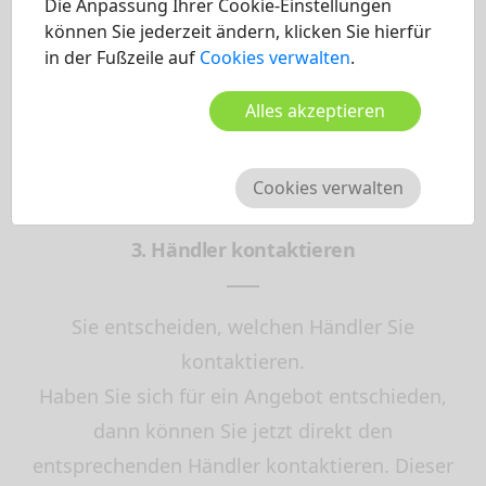
Die Anpassung Ihrer Cookie-Einstellungen
können Sie jederzeit ändern, klicken Sie hierfür
zum Bestpreis!
in der Fußzeile auf
Cookies verwalten
.
Alles akzeptieren
Cookies verwalten
3. Händler kontaktieren
Sie entscheiden, welchen Händler Sie
kontaktieren.
Haben Sie sich für ein Angebot entschieden,
dann können Sie jetzt direkt den
entsprechenden Händler kontaktieren. Dieser